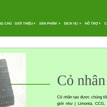
NG CHỦ
GIỚI THIỆU
SẢN PHẨM
DỊCH VỤ
HỖ TRỢ
C
Cỏ nhân
Cỏ nhân tạo được chúng tôi 
giới như ( Limonta, CCG,