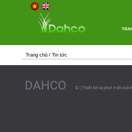
TRA
Trang chủ
/ Tin tức
DAHCO
©
|
Thiết kế và phát triển bở