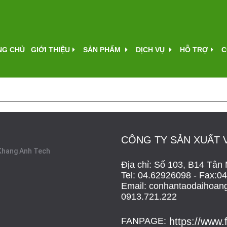
NG CHỦ
GIỚI THIỆU
SẢN PHẨM
DỊCH VỤ
HỖ TRỢ
C
CÔNG TY SẢN XUẤT 
i Khang Anh Tech
Địa chỉ: Số 103, B14 Tân
Tel: 04.62926098 - Fax:
Email: conhantaodaihoang
0913.721.222
FANPAGE:
https://www